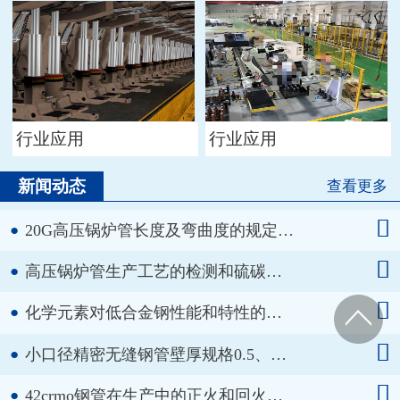
行业应用
行业应用
新闻动态
查看更多

●
20G高压锅炉管长度及弯曲度的规定…

●
高压锅炉管生产工艺的检测和硫碳…

●
化学元素对低合金钢性能和特性的…

●
小口径精密无缝钢管壁厚规格0.5、…

●
42crmo钢管在生产中的正火和回火…